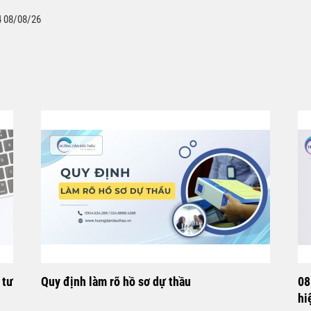
4 08/08/26
 tư
Quy định làm rõ hồ sơ dự thầu
08
hi