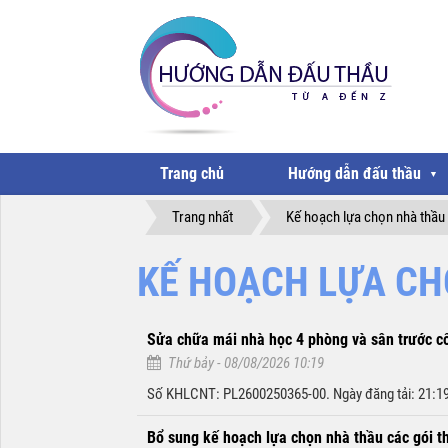
Trang chủ
Hướng dẫn đấu thầu
▼
Trang nhất
Kế hoạch lựa chọn nhà thầu
KẾ HOẠCH LỰA C
Sửa chữa mái nhà học 4 phòng và sân trước c
Thứ bảy - 08/08/2026 10:19
Số KHLCNT: PL2600250365-00. Ngày đăng tải: 21:1
Bổ sung kế hoạch lựa chọn nhà thầu các gói t