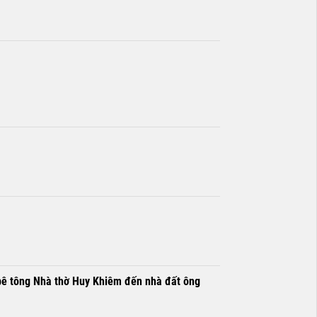
bê tông Nhà thờ Huy Khiêm đến nhà đất ông