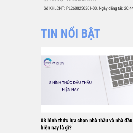
Số KHLCNT: PL2600250361-00. Ngày đăng tải: 20:4
TIN NỔI BẬT
08 hình thức lựa chọn nhà thầu và nhà đầu
hiện nay là gì?