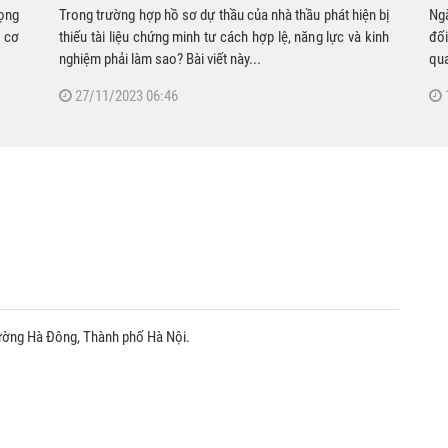
rọng
Trong trường hợp hồ sơ dự thầu của nhà thầu phát hiện bị
Ngà
à cơ
thiếu tài liệu chứng minh tư cách hợp lệ, năng lực và kinh
đối
nghiệm phải làm sao? Bài viết này...
qua
27/11/2023 06:46
hường Hà Đông, Thành phố Hà Nội.