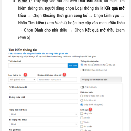
Bước 1
: Truy cập vào địa chỉ web
DauThau.asia
, tại mục Tìm
kiếm thông tin, người dùng chọn Loại thông tin là
Kết quả mở
thầu
→ Chọn
Khoảng thời gian công bố
→ Chọn
Lĩnh vực
→
Nhấn
Tìm kiếm
(xem
Hình 4
) hoặc truy cập vào menu
Đấu thầu
→ Chọn
Dành cho nhà thầu
→ Chọn
Kết quả mở thầu
(xem
Hình 5
).