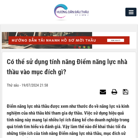
Có thể sử dụng tính năng Điểm năng lực nhà
thầu vào mục đích gì?
Thứ sáu - 19/07/2024 21:58
Điểm năng lực nhà thầu được xem như thước đo về năng lực và kinh
nghiệm của nhà thầu khi tham gia dự thầu. Việc sử dụng hiệu quả
tính năng này mang lại nhiều lợi ích đáng kể cho doanh nghiệp trong
quá trình tìm hiểu và đánh giá. Vậy làm thế nào để khai thác tối đa
những tiện ích của tính năng Điểm năng lực nhà thầu, mục đích sử