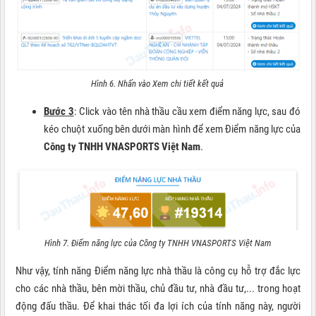
Hình 6. Nhấn vào Xem chi tiết kết quả
Bước 3
: Click vào tên nhà thầu cầu xem điểm năng lực, sau đó
kéo chuột xuống bên dưới màn hình để xem Điểm năng lực của
Công ty TNHH VNASPORTS Việt Nam
.
Hình 7. Điểm năng lực của Công ty TNHH VNASPORTS Việt Nam
Như vậy, tính năng Điểm năng lực nhà thầu là công cụ hỗ trợ đắc lực
cho các nhà thầu, bên mời thầu, chủ đầu tư, nhà đầu tư,... trong hoạt
động đấu thầu. Để khai thác tối đa lợi ích của tính năng này, người