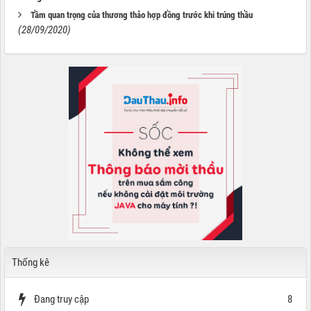
Tầm quan trọng của thương thảo hợp đồng trước khi trúng thầu
(28/09/2020)
Thống kê
Đang truy cập
8