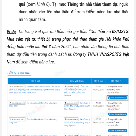
quả
(xem
Hình 6
). Tại mục
Thông tin nhà thầu tham dự
, người
dùng nhấn vào tên nhà thầu để xem Điểm năng lực nhà thầu
mình quan tâm.
Ví dụ
: Tại trang Kết quả mở thầu của gói thầu “
Gói thầu số 02/MSTS:
Mua sắm vật tư, thiết bị, trang phục thể thao tham gia Hội khỏe Phù
đổng toàn quốc lần thứ X năm 2024
”, bạn nhấn vào thông tin nhà thầu
tham dự đầu tiên trong danh sách là:
Công ty TNHH VNASPORTS Việt
Nam
để xem điểm năng lực.