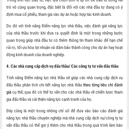
trò vô cùng quan trọng, đặc biệt là đối với các nhà đầu tư đang có ý
định mua cổ phiếu, tham gia vào dự án hoặc hợp tác kinh doanh.
Do đó với tính năng Điểm năng lực nhà thầu, việc đánh giá năng lực
của nhà thầu trước khi đưa ra quyết định là một trong những bước
quan trọng giúp nhà đầu tư có thêm thông tin tham khảo để hạn chế
rủi ro, tối ưu hóa lợi nhuận và đảm bảo thành công cho dự án hay hoạt
động kinh doanh của doanh nghiệp.
4. Các nhà cung cấp dịch vụ đấu thầu/ Các công ty tư vấn đấu thầu
Tính năng Điểm năng lực nhà thầu sẽ giúp các nhà cung cấp dịch vụ
đấu thầu phân tích chi tiết năng lực nhà thầu
theo từng tiêu chí đánh
giá
cụ thể, qua đó có thể tư vấn cho các nhà thầu về chiến lược tham
gia đấu thầu và cải thiện năng lực cạnh tranh của họ.
Đây cũng là một trong những chỉ số để đưa vào báo cáo đánh giá
năng lực nhà thầu chuyên nghiệp mà nhà cung cấp dịch vụ/công ty tư
vấn đấu thầu có thể gợi ý thêm cho nhà thầu trong quá trình làm báo