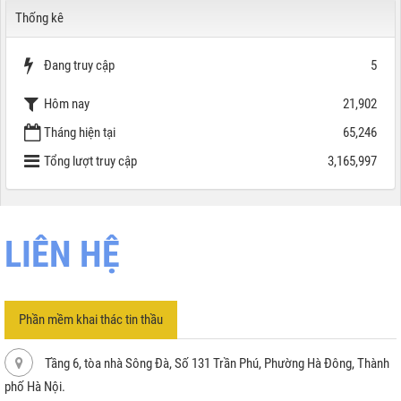
Thống kê
Đang truy cập
5
Hôm nay
21,902
Tháng hiện tại
65,246
Tổng lượt truy cập
3,165,997
LIÊN HỆ
Phần mềm khai thác tin thầu
Tầng 6, tòa nhà Sông Đà, Số 131 Trần Phú, Phường Hà Đông, Thành
phố Hà Nội.