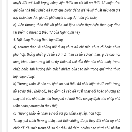
duyệt đối với khối lượng công việc thiếu so với hồ sơ thiết kế hoặc đơn
giá của nhà thầu khác đã vượt qua bước đánh giá về kỹ thuật nếu đơn giá
này thấp hơn đơn giá đã phê duyệt trong dự toán gói thầu;
c) Việc thương thảo đối với phần sai lệch thiếu thực hiện theo quy định
tại Điểm d Khoản 2 Điều 17 của Nghị định này.
4. Nội dung thương thảo hợp đồng:
a) Thương thảo về những nội dung chưa đủ chi tiết, chưa rõ hoặc chưa
phù hợp, thống nhất giữa hồ sơ mời thầu và hồ sơ dự thầu, giữa các nội
dung khác nhau trong hồ sơ dự thầu có thể dẫn đến các phát sinh, tranh
chấp hoặc ảnh hưởng đến trách nhiệm của các bên trong quá trình thực
hiện hợp đồng;
b) Thương thảo về các sai lệch do nhà thầu đã phát hiện và đề xuất trong
hồ sơ dự thầu (nếu có), bao gồm cả các đề xuất thay đổi hoặc phương án
thay thế của nhà thầu nếu trong hồ sơ mời thầu có quy định cho phép nhà
thầu chào phương án thay thế;
c) Thương thảo về nhân sự đối với gói thầu xây lắp, hỗn hợp:
Trong quá trình thương thảo, nhà thầu không được thay đổi nhân sự chủ
chốt đã đề xuất trong hồ sơ dự thầu để đảm nhiệm các vị trí chủ nhiệm