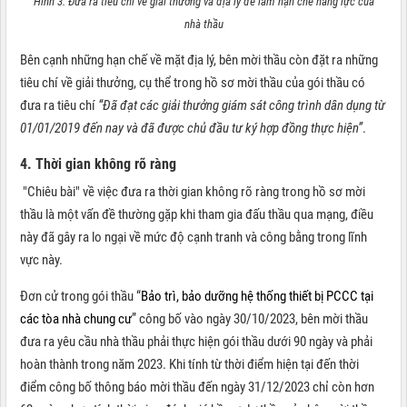
Hình 3. Đưa ra tiêu chí về giải thưởng và địa lý để làm hạn chế năng lực của
nhà thầu
Bên cạnh những hạn chế về mặt địa lý, bên mời thầu còn đặt ra những
tiêu chí về giải thưởng, cụ thể trong hồ sơ mời thầu của gói thầu có
đưa ra tiêu chí
“Đã đạt các giải thưởng giám sát công trình dân dụng từ
01/01/2019 đến nay và đã được chủ đầu tư ký hợp đồng thực hiện”
.
4. Thời gian không rõ ràng
"Chiêu bài" về việc đưa ra thời gian không rõ ràng trong hồ sơ mời
thầu là một vấn đề thường gặp khi tham gia đấu thầu qua mạng, điều
này đã gây ra lo ngại về mức độ cạnh tranh và công bằng trong lĩnh
vực này.
Đơn cử trong gói thầu “
Bảo trì, bảo dưỡng hệ thống thiết bị PCCC tại
các tòa nhà chung cư
” công bố vào ngày 30/10/2023, bên mời thầu
đưa ra yêu cầu nhà thầu phải thực hiện gói thầu dưới 90 ngày và phải
hoàn thành trong năm 2023. Khi tính từ thời điểm hiện tại đến thời
điểm công bố thông báo mời thầu đến ngày 31/12/2023 chỉ còn hơn