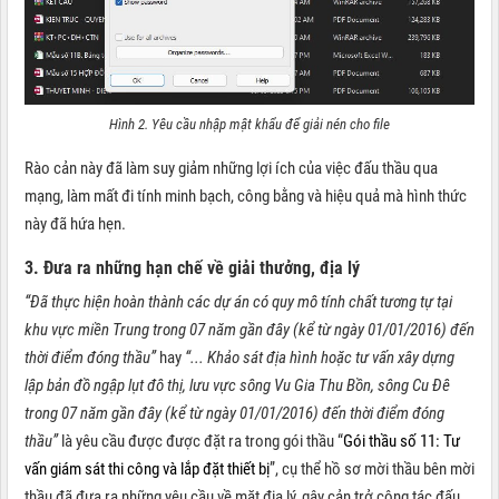
Hình 2. Yêu cầu nhập mật khẩu để giải nén cho file
Rào cản này đã làm suy giảm những lợi ích của việc đấu thầu qua
mạng, làm mất đi tính minh bạch, công bằng và hiệu quả mà hình thức
này đã hứa hẹn.
3. Đưa ra những hạn chế về giải thưởng, địa lý
“Đã thực hiện hoàn thành các dự án có quy mô tính chất tương tự tại
khu vực miền Trung trong 07 năm gần đây (kể từ ngày 01/01/2016) đến
thời điểm đóng thầu”
hay
“... Khảo sát địa hình hoặc tư vấn xây dựng
lập bản đồ ngập lụt đô thị, lưu vực sông Vu Gia Thu Bồn, sông Cu Đê
trong 07 năm gần đây (kể từ ngày 01/01/2016) đến thời điểm đóng
thầu”
là yêu cầu được được đặt ra trong gói thầu “
Gói thầu số 11: Tư
vấn giám sát thi công và lắp đặt thiết bị
”, cụ thể hồ sơ mời thầu bên mời
thầu đã đưa ra những yêu cầu về mặt địa lý, gây cản trở công tác đấu