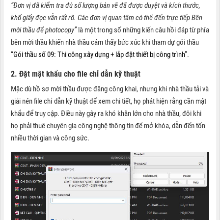
“Đơn vị đã kiểm tra đủ số lượng bản vẽ đã được duyệt và kích thước,
khổ giấy đọc vẫn rất rõ. Các đơn vị quan tâm có thể đến trực tiếp Bên
mời thầu để photocopy”
là một trong số những kiến câu hồi đáp từ phía
bên mời thầu khiến nhà thầu cảm thấy bức xúc khi tham dự gói thầu
“
Gói thầu số 09: Thi công xây dựng + lắp đặt thiết bị công trình
”.
2. Đặt mật khẩu cho file chỉ dẫn kỹ thuật
Mặc dù hồ sơ mời thầu được đăng công khai, nhưng khi nhà thầu tải và
giải nén file chỉ dẫn kỹ thuật để xem chi tiết, họ phát hiện rằng cần mật
khẩu để truy cập. Điều này gây ra khó khăn lớn cho nhà thầu, đôi khi
họ phải thuê chuyên gia công nghệ thông tin để mở khóa, dẫn đến tốn
nhiều thời gian và công sức.