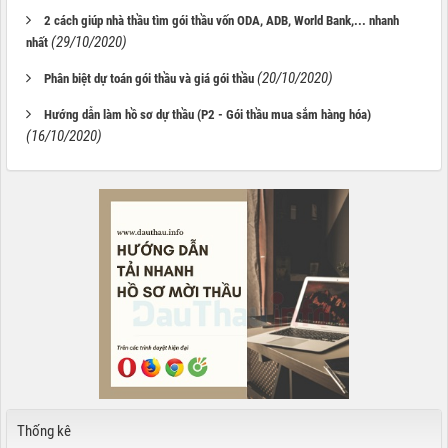
2 cách giúp nhà thầu tìm gói thầu vốn ODA, ADB, World Bank,... nhanh
(29/10/2020)
nhất
(20/10/2020)
Phân biệt dự toán gói thầu và giá gói thầu
Hướng dẫn làm hồ sơ dự thầu (P2 - Gói thầu mua sắm hàng hóa)
(16/10/2020)
Thống kê