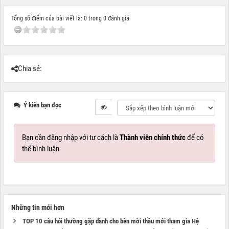
Tổng số điểm của bài viết là: 0 trong 0 đánh giá
Chia sẻ:
Ý kiến bạn đọc
Bạn cần đăng nhập với tư cách là
Thành viên chính thức
để có
thể bình luận
Những tin mới hơn
TOP 10 câu hỏi thường gặp dành cho bên mời thầu mới tham gia Hệ