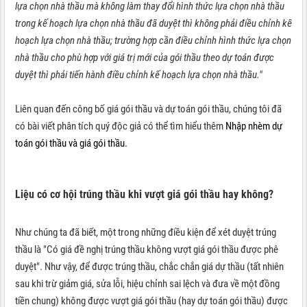
lựa chọn nhà thầu mà không làm thay đổi hình thức lựa chọn nhà thầu
trong kế hoạch lựa chọn nhà thầu đã duyệt thì không phải điều chỉnh kế
hoạch lựa chọn nhà thầu; trường hợp cần điều chỉnh hình thức lựa chọn
nhà thầu cho phù hợp với giá trị mới của gói thầu theo dự toán được
duyệt thì phải tiến hành điều chỉnh kế hoạch lựa chọn nhà thầu."
Liên quan đến công bố giá gói thầu và dự toán gói thầu, chúng tôi đã
có bài viết phân tích quý độc giả có thể tìm hiểu thêm
Nhập nhèm dự
toán gói thầu và giá gói thầu.
Liệu có cơ hội trúng thầu khi vượt giá gói thầu hay không?
Như chúng ta đã biết, một trong những điều kiện để xét duyệt trúng
thầu là "Có giá đề nghị trúng thầu không vượt giá gói thầu được phê
duyệt". Như vậy, để được trúng thầu, chắc chắn giá dự thầu (tất nhiên
sau khi trừ giảm giá, sửa lỗi, hiệu chỉnh sai lệch và đưa về một đồng
tiền chung) không được vượt giá gói thầu (hay dự toán gói thầu) được