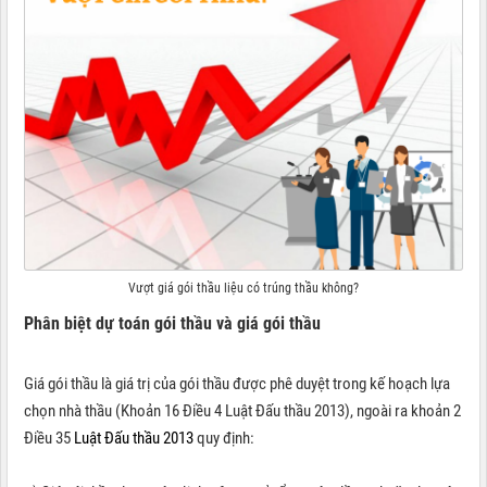
Vượt giá gói thầu liệu có trúng thầu không?
Phân biệt dự toán gói thầu và giá gói thầu
Giá gói thầu là giá trị của gói thầu được phê duyệt trong kế hoạch lựa
chọn nhà thầu (Khoản 16 Điều 4 Luật Đấu thầu 2013), ngoài ra khoản 2
Điều 35
Luật Đấu thầu 2013
quy định: