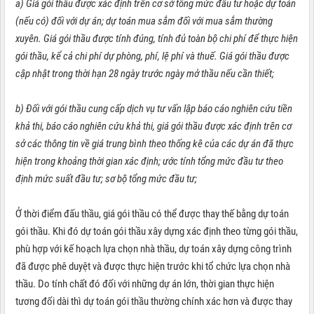
a) Giá gói thầu được xác định trên cơ sở tổng mức đầu tư hoặc dự toán
(nếu có) đối với dự án; dự toán mua sắm đối với mua sắm thường
xuyên. Giá gói thầu được tính đúng, tính đủ toàn bộ chi phí để thực hiện
gói thầu, kể cả chi phí dự phòng, phí, lệ phí và thuế. Giá gói thầu được
cập nhật trong thời hạn 28 ngày trước ngày mở thầu nếu cần thiết;
b) Đối với gói thầu cung cấp dịch vụ tư vấn lập báo cáo nghiên cứu tiền
khả thi, báo cáo nghiên cứu khả thi, giá gói thầu được xác định trên cơ
sở các thông tin về giá trung bình theo thống kê của các dự án đã thực
hiện trong khoảng thời gian xác định; ước tính tổng mức đầu tư theo
định mức suất đầu tư; sơ bộ tổng mức đầu tư;
Ở thời điểm đấu thầu, giá gói thầu có thể được thay thế bằng dự toán
gói thầu. Khi đó dự toán gói thầu xây dựng xác định theo từng gói thầu,
phù hợp với kế hoạch lựa chọn nhà thầu, dự toán xây dựng công trình
đã được phê duyệt và được thực hiện trước khi tổ chức lựa chọn nhà
thầu. Do tính chất đó đối với những dự án lớn, thời gian thực hiện
tương đối dài thì dự toán gói thầu thường chính xác hơn và được thay