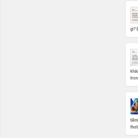
gì? 
khác
tron
tiềm
thườ