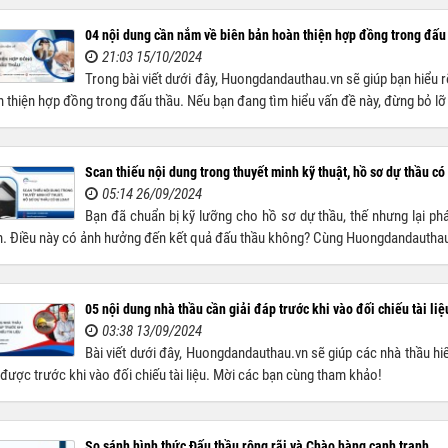
04 nội dung cần nắm về biên bản hoàn thiện hợp đồng trong đấu
21:03 15/10/2024
Trong bài viết dưới đây, Huongdandauthau.vn sẽ giúp bạn hiểu r
 thiện hợp đồng trong đấu thầu. Nếu bạn đang tìm hiểu vấn đề này, đừng bỏ lỡ 
Scan thiếu nội dung trong thuyết minh kỹ thuật, hồ sơ dự thầu có 
05:14 26/09/2024
Bạn đã chuẩn bị kỹ lưỡng cho hồ sơ dự thầu, thế nhưng lại phát
. Điều này có ảnh hưởng đến kết quả đấu thầu không? Cùng Huongdandauthau.vn
05 nội dung nhà thầu cần giải đáp trước khi vào đối chiếu tài liệ
03:38 13/09/2024
Bài viết dưới đây, Huongdandauthau.vn sẽ giúp các nhà thầu hiể
được trước khi vào đối chiếu tài liệu. Mời các bạn cùng tham khảo!
So sánh hình thức Đấu thầu rộng rãi và Chào hàng cạnh tranh