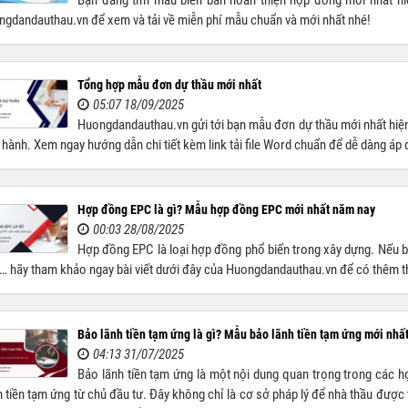
Bạn đang tìm mẫu biên bản hoàn thiện hợp đồng mới nhất hi
gdandauthau.vn để xem và tải về miễn phí mẫu chuẩn và mới nhất nhé!
Tổng hợp mẫu đơn dự thầu mới nhất
05:07 18/09/2025
Huongdandauthau.vn gửi tới bạn mẫu đơn dự thầu mới nhất hiện
 hành. Xem ngay hướng dẫn chi tiết kèm link tải file Word chuẩn để dễ dàng áp 
Hợp đồng EPC là gì? Mẫu hợp đồng EPC mới nhất năm nay
00:03 28/08/2025
Hợp đồng EPC là loại hợp đồng phổ biến trong xây dựng. Nếu
 hãy tham khảo ngay bài viết dưới đây của Huongdandauthau.vn để có thêm th
Bảo lãnh tiền tạm ứng là gì? Mẫu bảo lãnh tiền tạm ứng mới nhấ
04:13 31/07/2025
Bảo lãnh tiền tạm ứng là một nội dung quan trọng trong các h
 tiền tạm ứng từ chủ đầu tư. Đây không chỉ là cơ sở pháp lý để nhà thầu được