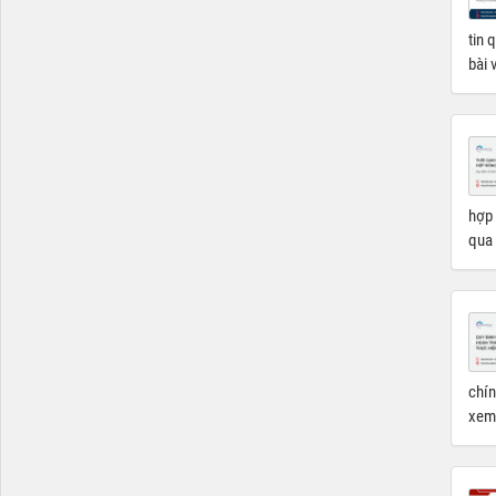
tin 
bài 
hợp 
qua 
chín
xem 