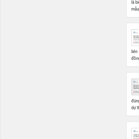
là b
mẫu 
liên
đồng
đúng
dự t