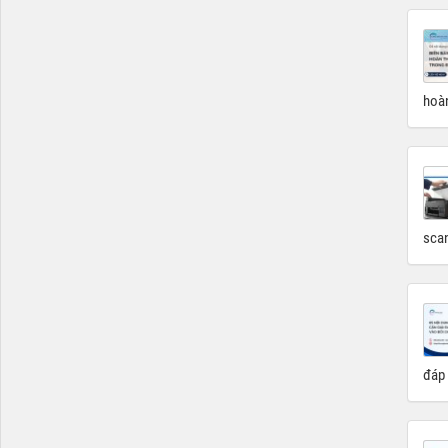
hoàn
scan
đáp 