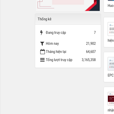
Huon
Thống kê
Đang truy cập
7
hiện
Hôm nay
21,902
Tháng hiện tại
64,607
Tổng lượt truy cập
3,165,358
EPC…
nhận