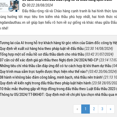
00:22 28/08/2024
Đấu thầu rộng rãi và Chào hàng cạnh tranh là hai hình thức l
ùng hướng tới mục tiêu tìm kiếm nhà thầu phù hợp nhất, hai hình thức này
gdandauthau.vn sẽ giúp bạn hiểu rõ hơn về sự giống và khác nhau giữa Đấu
o nhé!
Tương lai của AI trong hỗ trợ khách hàng từ góc nhìn của Giám đốc công ty Hệ
Quy định về xuất xứ hàng hóa theo pháp luật về đấu thầu
(22:30 14/08/2024)
Tổng hợp một số mẫu hồ sơ đấu thầu dành cho nhà thầu
(03:42 31/07/2024)
07 căn cứ để xác định giá gói thầu theo Nghị định 24/2024/NĐ-CP
(23:14 17/0
Những tiêu chí nhà thầu cần đáp ứng để có tư cách hợp lệ khi tham dự thầu
(04
Quy trình mua sắm trực tuyến được thực hiện như thế nào?
(03:43 20/06/2024)
08 hành vi không bảo đảm công bằng, minh bạch, nhà thầu nên tránh!
(21:13 1
Quy định về kiến nghị trong đấu thầu theo pháp luật hiện hành
(23:58 28/05/20
10 thắc mắc thường gặp về Hợp đồng trong đấu thầu theo Luật Đấu thầu 2023 
Thông tư 05/2024/TT-BKHĐT: Quy định mới về chi phí lựa chọn nhà thầu qua 
«
1
2
3
»