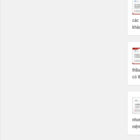
các 
khảo
thầu
có t
nhưn
niệm