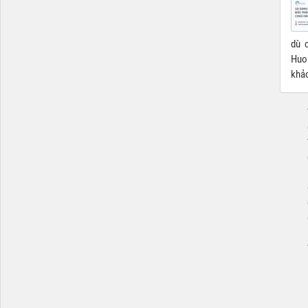
dù c
Huon
khả