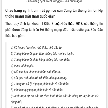
Chào hàng cạnh tranh rút gọn (Hình minh họa)
Chào hàng cạnh tranh rút gọn có cần đăng tải thông tin lên Hệ
thống mạng đấu thầu quốc gia?
Theo quy định tại khoản 1 Điều 8
Luật Đấu thầu 2013
, các thông tin
phải được đăng tải trên Hệ thống mạng đấu thầu quốc gia, Báo đấu
thầu bao gồm:
a) Kế hoạch lựa chọn nhà thầu, nhà đầu tư;
b) Thông báo mời quan tâm, thông báo mời sơ tuyển;
c) Thông báo mời chào hàng, thông báo mời thầu;
d) Danh sách ngắn;
đ) Kết quả lựa chọn nhà thầu, nhà đầu tư;
e) Kết quả mở thầu đối với đấu thầu qua mạng;
g) Thông tin xử lý vi phạm pháp luật về đấu thầu;
h) Văn bản quy phạm pháp luật về đấu thầu;
i) Danh mục dự án đầu tư theo hình thức đối tác công tư, dự án có sử
dụng đất;
k) Cơ sở dữ liệu về nhà thầu, nhà đầu tư, chuyên gia đấu thầu, giảng viên