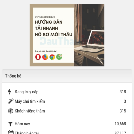
Thống kê
Đang truy cập
318
Máy chủ tìm kiếm
3
Khách viếng thăm
315
Hôm nay
10,668
Tháng hiện tại
87,117