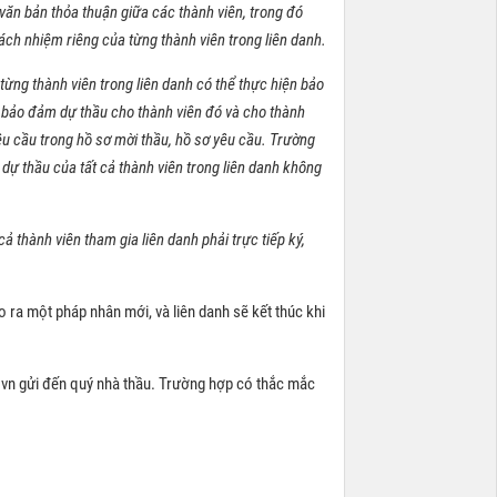
văn bản thỏa thuận giữa các thành viên, trong đó
ách nhiệm riêng của từng thành viên trong liên danh.
từng thành viên trong liên danh có thể thực hiện bảo
n bảo đảm dự thầu cho thành viên đó và cho thành
yêu cầu trong hồ sơ mời thầu, hồ sơ yêu cầu. Trường
 dự thầu của tất cả thành viên trong liên danh không
 cả thành viên tham gia liên danh phải trực tiếp ký,
o ra một pháp nhân mới, và liên danh sẽ kết thúc khi
.vn gửi đến quý nhà thầu. Trường hợp có thắc mắc