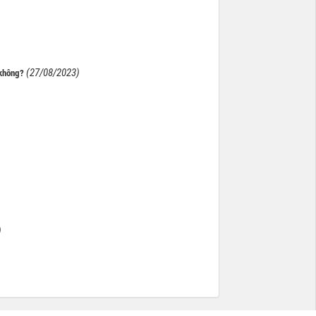
(27/08/2023)
 không?
)