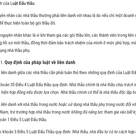
h của L
uật Đấu thầu
.
ên nhân các nhà thầu thường phải liên danh với nhau là do nếu chỉ một doanh 
để thực hiện toàn bộ gói thầu đó.
nguyên nhân khác là vì khi tham gia các gói thầu lớn, các thành viên trong li
g hồ sơ mời thầu, đồng thời đảm bảo trách nhiệm của mình ở mức phù hợp, mà
ụng nhà thầu phụ.
Quy định của pháp luật về liên danh
 liên danh giữa các nhà thầu cần phải tuân thủ theo những quy định của Luật Đấ
khoản 35 Điều 4 Luật Đấu thầu quy định:
Nhà thầu chính là nhà thầu chịu trách 
 hiện hợp đồng nếu được lựa chọn. Nhà thầu chính có thể là nhà thầu độc lập ho
 liên danh với nhà thầu trong nước hoặc sử dụng nhà thầu phụ trong nước đối vớ
 Nam, trừ trường hợp nhà thầu trong nước không đủ năng lực tham gia vào bất k
oản 1 Điều 5 Luật Đấu thầu.
 khoản 3 Điều 5 Luật Đấu Thầu quy định:
Nhà thầu, nhà đầu tư có tư cách hợp 