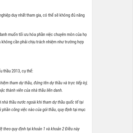
nghiệp duy nhất tham gia, có thể sẽ không đủ năng
ên danh muốn tối ưu hóa phần việc chuyên môn của họ
 không cần phải chịu trách nhiệm như trường hợp
u thầu 2013, cụ thể:
nhiệm tham dự thầu, đứng tên dự thầu và trực tiếp ký,
ặc thành viên của nhà thầu liên danh.
i nhà thầu nước ngoài khi tham dự thầu quốc tế tại
ỳ phần công việc nào của gói thầu
, quy định tại mục
lệ theo quy định tại khoản 1 và khoản 2 Điều này