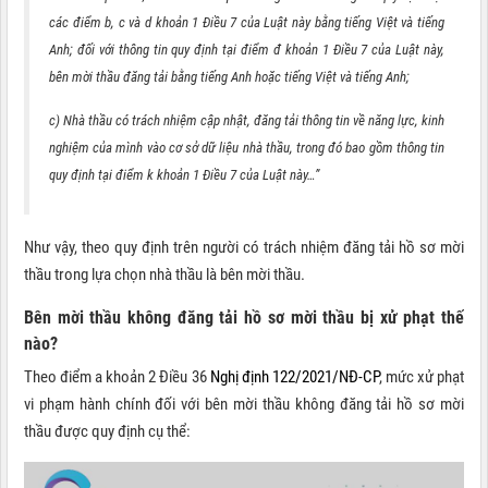
các điểm b, c và d khoản 1 Điều 7 của Luật này bằng tiếng Việt và tiếng
Anh; đối với thông tin quy định tại điểm đ khoản 1 Điều 7 của Luật này,
bên mời thầu đăng tải bằng tiếng Anh hoặc tiếng Việt và tiếng Anh;
c) Nhà thầu có trách nhiệm cập nhật, đăng tải thông tin về năng lực, kinh
nghiệm của mình vào cơ sở dữ liệu nhà thầu, trong đó bao gồm thông tin
quy định tại điểm k khoản 1 Điều 7 của Luật này…”
Như vậy, theo quy định trên người có trách nhiệm đăng tải hồ sơ mời
thầu trong lựa chọn nhà thầu là bên mời thầu.
Bên mời thầu không đăng tải hồ sơ mời thầu bị xử phạt thế
nào?
Theo điểm a khoản 2 Điều 36
Nghị định 122/2021/NĐ-CP
, mức xử phạt
vi phạm hành chính đối với bên mời thầu không đăng tải hồ sơ mời
thầu được quy định cụ thể: