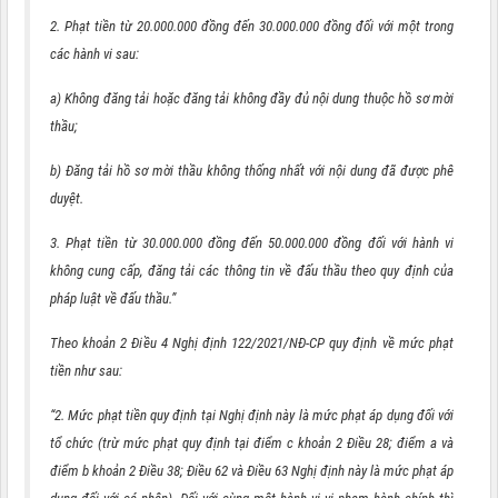
2. Phạt tiền từ 20.000.000 đồng đến 30.000.000 đồng đối với một trong
các hành vi sau:
a) Không đăng tải hoặc đăng tải không đầy đủ nội dung thuộc hồ sơ mời
thầu;
b) Đăng tải hồ sơ mời thầu không thống nhất với nội dung đã được phê
duyệt.
3. Phạt tiền từ 30.000.000 đồng đến 50.000.000 đồng đối với hành vi
không cung cấp, đăng tải các thông tin về đấu thầu theo quy định của
pháp luật về đấu thầu.”
Theo khoản 2 Điều 4 Nghị định 122/2021/NĐ-CP quy định về mức phạt
tiền như sau:
“2. Mức phạt tiền quy định tại Nghị định này là mức phạt áp dụng đối với
tổ chức (trừ mức phạt quy định tại điểm c khoản 2 Điều 28; điểm a và
điểm b khoản 2 Điều 38; Điều 62 và Điều 63 Nghị định này là mức phạt áp