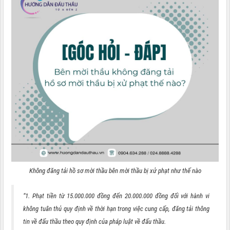
Không đăng tải hồ sơ mời thầu bên mời thầu bị xử phạt như thế nào
“1. Phạt tiền từ 15.000.000 đồng đến 20.000.000 đồng đối với hành vi
không tuân thủ quy định về thời hạn trong việc cung cấp, đăng tải thông
tin về đấu thầu theo quy định của pháp luật về đấu thầu.