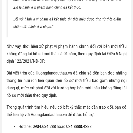
25) là hành vi vi phạm hành chính đã kết thúc.
Đối với hành vi vi phạm đã kết thúc thì thời hiệu được tính từ thời điểm
chấm dứt hành vi vi phạm.”
Như vậy, thời hiệu xử phạt vi phạm hành chính đối với bên mời thầu
không đăng tải hồ sơ mời thầu là 01 năm, theo quy định tại Điều 5 Nghị
định 122/2021/NĐ-CP.
Bài viết trên của Huongdandauthau.vn đã chia sẻ đến bạn đọc những
thông tin hữu ích liên quan đến hồ sơ mời thầu bao gồm những nội
dung gì, mức xử phạt đối với trường hợp bên mời thầu không đăng tải
hồ sơ mời thầu theo quy định.
Trong quá trình tìm hiểu, nếu có bất kỳ thắc mắc cần trao đổi, bạn có
thể liên hệ với Huongdandauthau.vn để được hỗ trợ:
Hotline:
0904.634.288
hoặc
024.8888.4288