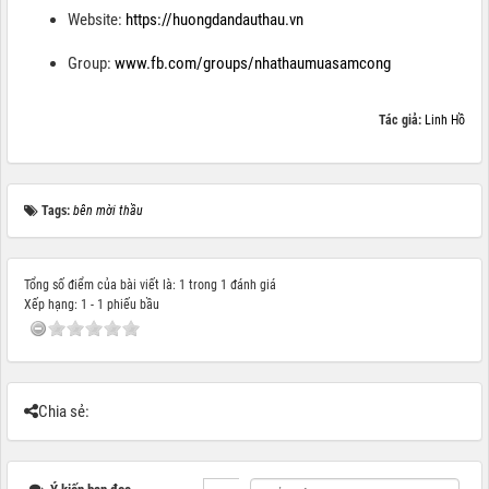
Website:
https://huongdandauthau.vn
Group:
www.fb.com/groups/nhathaumuasamcong
Tác giả:
Linh Hồ
Tags:
bên mời thầu
Tổng số điểm của bài viết là: 1 trong 1 đánh giá
Xếp hạng:
1
-
1
phiếu bầu
Chia sẻ: