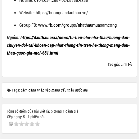
Hotline:
0904.634.288
-
024.8888.4288
Website:
https://huongdandauthau.vn/
Group FB:
www.fb.com/groups/nhathaumuasamcong
Nguồn:
https://dauthau.asia/news/tu-lieu-cho-nha-thau/huong-dan-
chuyen-doi-tai-khoan-cap-nhat-thong-tin-tren-he-thong-mang-dau-
thau-quoc-gia-moi-681.html
Tác giả:
Linh Hồ
Tags:
cách đăng nhập vào mạng đấu thầu quốc gia
Tổng số điểm của bài viết là: 5 trong 1 đánh giá
Xếp hạng:
5
-
1
phiếu bầu