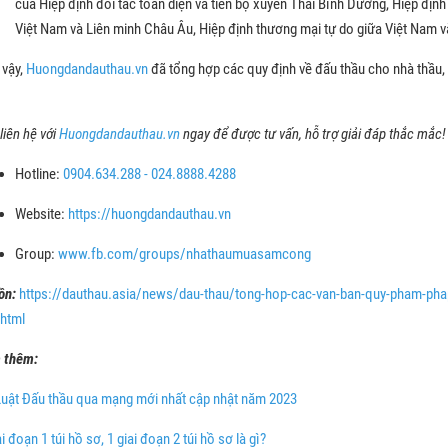
của Hiệp định đối tác toàn diện và tiến bộ xuyên Thái Bình Dương, Hiệp địn
Việt Nam và Liên minh Châu Âu, Hiệp định thương mại tự do giữa Việt Nam v
 vậy,
Huongdandauthau.vn
đã tổng hợp các quy định về đấu thầu cho nhà thầu,
liên hệ với
Huongdandauthau.vn
ngay để được tư vấn, hỗ trợ giải đáp thắc mắc
Hotline:
0904.634.288
-
024.8888.4288
Website:
https://huongdandauthau.vn
Group:
www.fb.com/groups/nhathaumuasamcong
ồn:
https://dauthau.asia/news/dau-thau/tong-hop-cac-van-ban-quy-pham-phap
html
 thêm:
uật Đấu thầu qua mạng mới nhất cập nhật năm 2023
ai đoạn 1 túi hồ sơ, 1 giai đoạn 2 túi hồ sơ là gì?