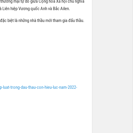
h thương mại tự do giữa Cộng hòa Xã hội chủ nghĩa
à Liên hiệp Vương quốc Anh và Bắc Ailen.
 đặc biệt là những nhà thầu mới tham gia đấu thầu.
!
-luat-trong-dau-thau-con-hieu-luc-nam-2022-