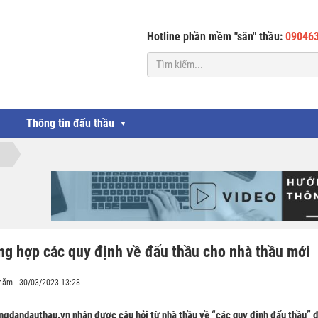
Hotline phần mềm "săn" thầu:
09046
Thông tin đấu thầu
▼
ng hợp các quy định về đấu thầu cho nhà thầu mới
năm - 30/03/2023 13:28
ngdandauthau.vn nhận được câu hỏi từ nhà thầu về “các quy định đấu thầu”