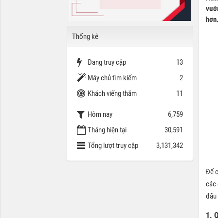
vướn
hơn
Thống kê
Đang truy cập
13
Máy chủ tìm kiếm
2
Khách viếng thăm
11
Hôm nay
6,759
Tháng hiện tại
30,591
Tổng lượt truy cập
3,131,342
Để c
các 
đấu
1. 