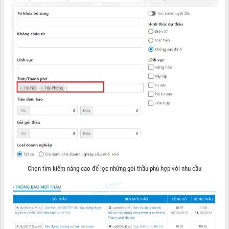
Chọn tìm kiếm nâng cao để lọc những gói thầu phù hợp với nhu cầu