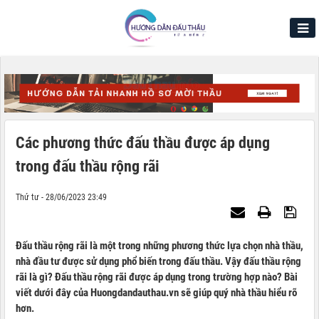
Các phương thức đấu thầu được áp dụng
trong đấu thầu rộng rãi
Thứ tư - 28/06/2023 23:49
Đấu thầu rộng rãi là một trong những phương thức lựa chọn nhà thầu,
nhà đầu tư được sử dụng phổ biến trong đấu thầu. Vậy đấu thầu rộng
rãi là gì? Đấu thầu rộng rãi được áp dụng trong trường hợp nào? Bài
viết dưới đây của Huongdandauthau.vn sẽ giúp quý nhà thầu hiểu rõ
hơn.