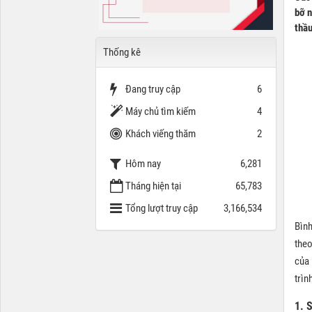
bỡ n
thầu
Thống kê
Đang truy cập
6
Máy chủ tìm kiếm
4
Khách viếng thăm
2
Hôm nay
6,281
Tháng hiện tại
65,783
Tổng lượt truy cập
3,166,534
Bình
theo
của 
trìn
1. 