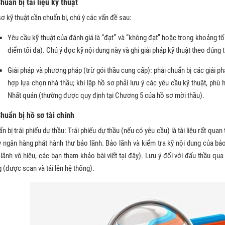
Chuẩn bị tài liệu kỹ thuật
ơ kỹ thuật cần chuẩn bị, chú ý các vấn đề sau:
Yêu cầu kỹ thuật của đánh giá là “đạt” và “không đạt” hoặc trong khoảng tối
điểm tối đa). Chú ý đọc kỹ nội dung này và ghi giải pháp kỹ thuật theo đúng 
Giải pháp và phương pháp (trừ gói thầu cung cấp): phải chuẩn bị các giải p
hợp lựa chọn nhà thầu; khi lập hồ sơ phải lưu ý các yêu cầu kỹ thuật, phù
Nhất quán (thường được quy định tại Chương 5 của hồ sơ mời thầu).
Chuẩn bị hồ sơ tài chính
n bị trái phiếu dự thầu: Trái phiếu dự thầu (nếu có yêu cầu) là tài liệu rất qua
 ngân hàng phát hành thư bảo lãnh. Bảo lãnh và kiểm tra kỹ nội dung của bảo 
lãnh vô hiệu, các bạn tham khảo bài viết tại đây). Lưu ý đối với đấu thầu qu
 (được scan và tải lên hệ thống).