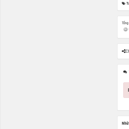
T
Tổng 
Ch
Nhữn