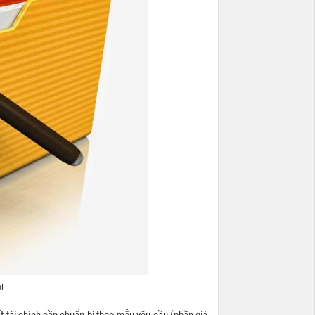
i
t tài chính cần chuẩn bị theo mẫu yêu cầu (phần giá