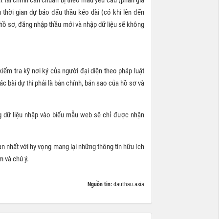
u thời gian dự báo đấu thầu kéo dài (có khi lên đến
p hồ sơ, đăng nhập thầu mới và nhập dữ liệu sẽ không
 kiểm tra kỹ nơi ký của người đại diện theo pháp luật
ác bài dự thi phải là bản chính, bản sao của hồ sơ và
ằng dữ liệu nhập vào biểu mẫu web sẽ chỉ được nhận
an nhất với hy vọng mang lại những thông tin hữu ích
m và chú ý.
Nguồn tin:
dauthau.asia