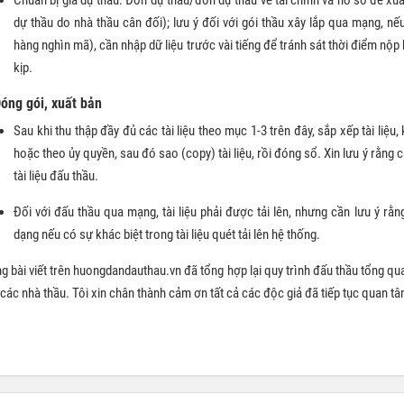
dự thầu do nhà thầu cân đối); lưu ý đối với gói thầu xây lắp qua mạng, nế
hàng nghìn mã), cần nhập dữ liệu trước vài tiếng để tránh sát thời điểm nộ
kịp.
Đóng gói, xuất bản
Sau khi thu thập đầy đủ các tài liệu theo mục 1-3 trên đây, sắp xếp tài liệu,
hoặc theo ủy quyền, sau đó sao (copy) tài liệu, rồi đóng sổ. Xin lưu ý rằng c
tài liệu đấu thầu.
Đối với đấu thầu qua mạng, tài liệu phải được tải lên, nhưng cần lưu ý r
dạng nếu có sự khác biệt trong tài liệu quét tải lên hệ thống.
g bài viết trên huongdandauthau.vn đã tổng hợp lại quy trình đấu thầu tổng qu
các nhà thầu. Tôi xin chân thành cảm ơn tất cả các độc giả đã tiếp tục quan tâ