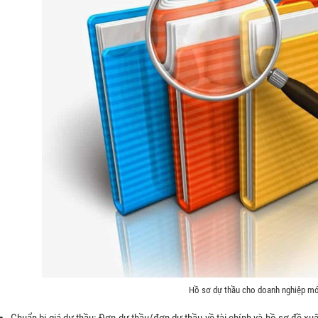
Hồ sơ dự thầu cho doanh nghiệp mớ
Chuẩn bị giá dự thầu: Đơn dự thầu/đơn dự thầu về tài chính và hồ sơ đề xuấ