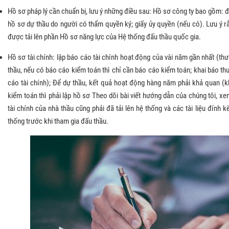
Hồ sơ pháp lý cần chuẩn bị, lưu ý những điều sau: Hồ sơ công ty bao gồm: đ
hồ sơ dự thầu do người có thẩm quyền ký; giấy ủy quyền (nếu có). Lưu ý rằ
được tải lên phần Hồ sơ năng lực của Hệ thống đấu thầu quốc gia.
Hồ sơ tài chính: lập báo cáo tài chính hoạt động của vài năm gần nhất (th
thầu, nếu có báo cáo kiểm toán thì chỉ cần báo cáo kiểm toán; khai báo thu
cáo tài chính); Để dự thầu, kết quả hoạt động hàng năm phải khả quan (
kiểm toán thì phải lập hồ sơ Theo dõi bài viết hướng dẫn của chúng tôi, xem 
tài chính của nhà thầu cũng phải đã tải lên hệ thống và các tài liệu đính 
thống trước khi tham gia đấu thầu.