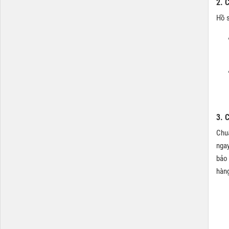
2. 
Hồ s
3. 
Chuẩ
ngay
bảo 
hàng