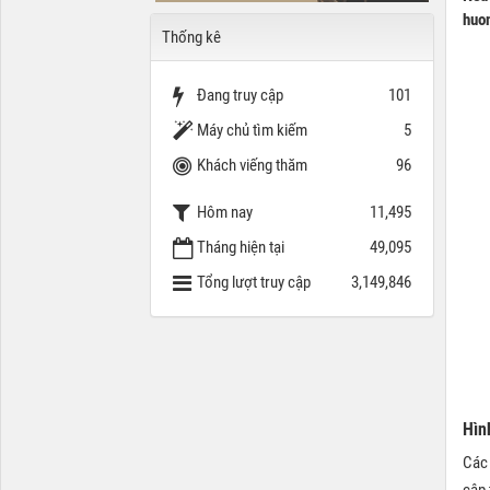
huon
Thống kê
Đang truy cập
101
Máy chủ tìm kiếm
5
Khách viếng thăm
96
Hôm nay
11,495
Tháng hiện tại
49,095
Tổng lượt truy cập
3,149,846
Hìn
Các 
cập 