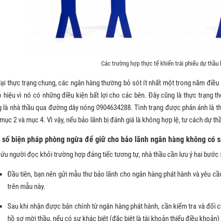
Các trường hợp thực tế khiến trái phiếu dự thầu
lại thực trạng chung, các ngân hàng thường bỏ sót ít nhất một trong năm điều 
ô hiệu vì nó có những điều kiện bất lợi cho các bên. Đây cũng là thực trạng 
 là nhà thầu qua đường dây nóng 0904634288. Tình trạng được phản ánh là 
mục 2 và mục 4. Vì vậy, nếu bảo lãnh bị đánh giá là không hợp lệ, tư cách dự th
 số biện pháp phòng ngừa để giữ cho bảo lãnh ngân hàng không có s
ứu người đọc khỏi trường hợp đáng tiếc tương tự, nhà thầu cần lưu ý hai bước
Đầu tiên, bạn nên gửi mẫu thư bảo lãnh cho ngân hàng phát hành và yêu c
trên mẫu này.
Sau khi nhận được bản chính từ ngân hàng phát hành, cần kiểm tra và đối ch
hồ sơ mời thầu, nếu có sự khác biệt (đặc biệt là tài khoản thiếu điều khoản) 