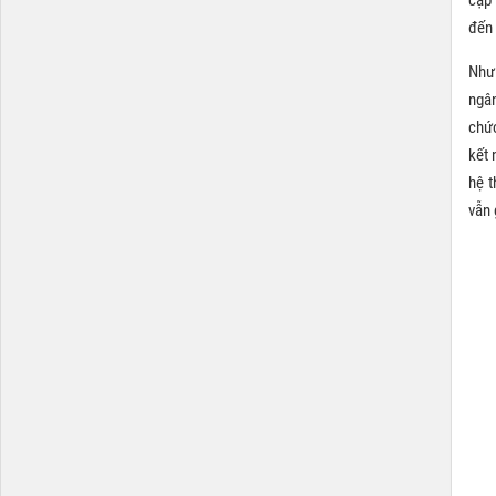
đến 
Như 
ngân
chức
kết 
hệ t
vẫn 