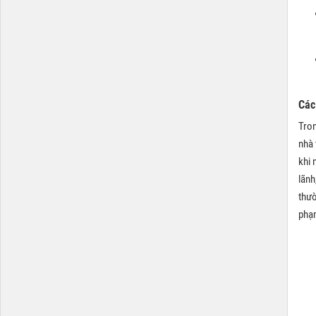
Các
Tron
nhà 
khi 
lãnh
thườ
phạm