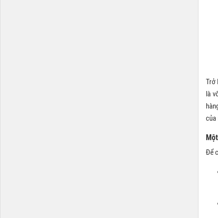
Trở 
là v
hàng
của 
Một
Để c