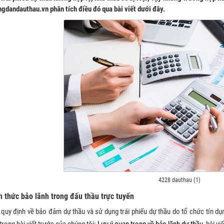
gdandauthau.vn phân tích điều đó qua bài viết dưới đây.
4228 dauthau (1)
h thức bảo lãnh trong đấu thầu trực tuyến
quy định về bảo đảm dự thầu và sử dụng trái phiếu dự thầu do tổ chức tín 
trong bài viết trước của chúng tôi:
Lưu ý quan trọng về bảo lãnh dự thầu
, bài v