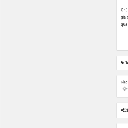
Chún
gia 
qua 
T
Tổng 
Ch